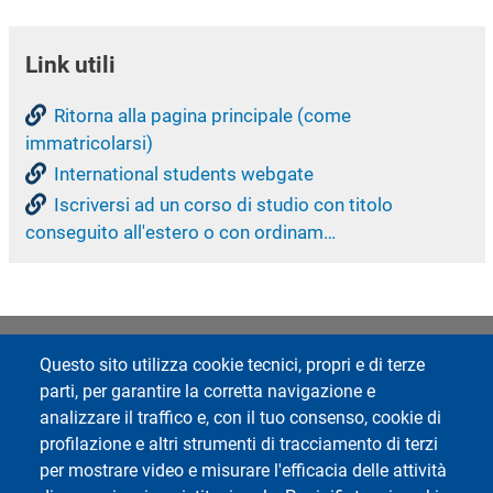
Link utili
Ritorna alla pagina principale (come
immatricolarsi)
International students webgate
Iscriversi ad un corso di studio con titolo
conseguito all'estero o con ordinam…
Questo sito utilizza cookie tecnici, propri e di terze
parti, per garantire la corretta navigazione e
Footer 1
Footer 2
Rubrica
Avvisi
analizzare il traffico e, con il tuo consenso, cookie di
Webmail
Cookie settings
profilazione e altri strumenti di tracciamento di terzi
ESSE3 Studenti
Mappa del sito
per mostrare video e misurare l'efficacia delle attività
Servizio Sicurezza e Salute
Privacy